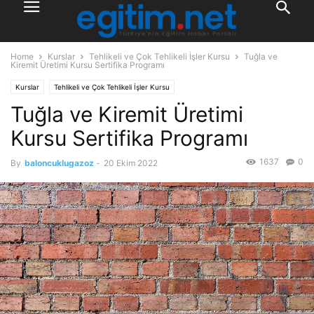
Home
Kurslar
Tehlikeli ve Çok Tehlikeli İşler Kursu
Tuğla ve
Kiremit Üretimi Kursu Sertifika Programı
Kurslar
Tehlikeli ve Çok Tehlikeli İşler Kursu
Tuğla ve Kiremit Üretimi
Kursu Sertifika Programı
1637
0
By
baloncuklugazoz
-
20 Ekim 2022