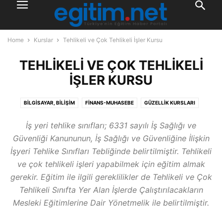
Home
Kurslar
Tehlikeli ve Çok Tehlikeli İşler Kursu
TEHLIKELI VE ÇOK TEHLIKELI
İŞLER KURSU
BILGISAYAR, BILIŞIM
FINANS-MUHASEBE
GÜZELLIK KURSLARI
KIŞISEL GELIŞIM
KURUMSAL EĞITIMLER
MEB ONAYLI
İş yeri tehlike sınıfları; 6331 sayılı İş Sağlığı ve
MESLEK EDINDIRME
PAZARLAMA, GIRIŞIMCILIK
PSIKOLOJI
Güvenliği Kanununun, İş Sağlığı ve Güvenliğine İlişkin
SAĞLIK KURSLARI
SANAT, SPOR, HOBI
SINAVA HAZIRLIK KURSLARI
İşyeri Tehlike Sınıfları Tebliğinde belirtilmiştir. Tehlikeli
TEHLIKELI VE ÇOK TEHLIKELI İŞLER KURSU
YABANCI DIL
ve çok tehlikeli işleri yapabilmek için eğitim almak
gerekir. Eğitim ile ilgili gereklilikler de Tehlikeli ve Çok
Tehlikeli Sınıfta Yer Alan İşlerde Çalıştırılacakların
Mesleki Eğitimlerine Dair Yönetmelik ile belirtilmiştir.