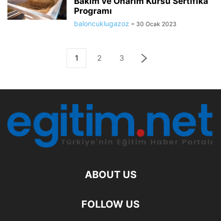
Bakım ve Onarım Kursu Sertifika
Programı
baloncuklugazoz
-
30 Ocak 2023
1
2
3
ABOUT US
FOLLOW US