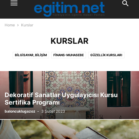
Home
Kurslar
KURSLAR
BILGISAYAR, BILIŞIM
FINANS-MUHASEBE
GÜZELLIK KURSLARI
KIŞISEL GELIŞIM
KURUMSAL EĞITIMLER
MEB ONAYLI
MESLEK EDINDIRME
PAZARLAMA, GIRIŞIMCILIK
PSIKOLOJI
SAĞLIK KURSLARI
SANAT, SPOR, HOBI
SINAVA HAZIRLIK KURSLARI
TEHLIKELI VE ÇOK TEHLIKELI İŞLER KURSU
YABANCI DIL
Dekoratif Sanatlar Uygulayıcısı Kursu
Sertifika Programı
baloncuklugazoz
-
3 Şubat 2023