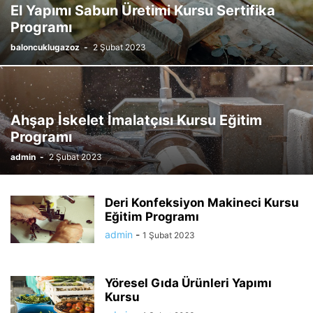
El Yapımı Sabun Üretimi Kursu Sertifika
Programı
baloncuklugazoz
-
2 Şubat 2023
Ahşap İskelet İmalatçısı Kursu Eğitim
Programı
admin
-
2 Şubat 2023
Deri Konfeksiyon Makineci Kursu
Eğitim Programı
admin
-
1 Şubat 2023
Yöresel Gıda Ürünleri Yapımı
Kursu