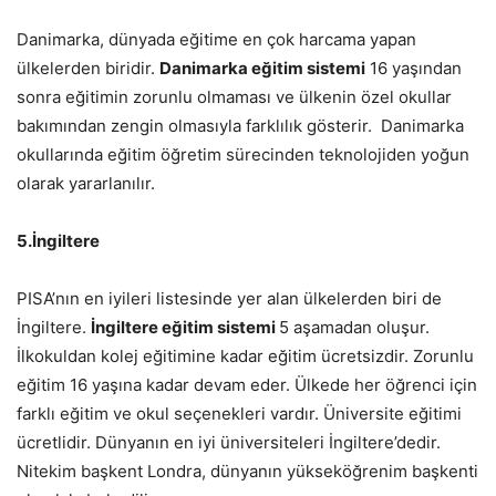
Danimarka, dünyada eğitime en çok harcama yapan
ülkelerden biridir.
Danimarka eğitim sistemi
16 yaşından
sonra eğitimin zorunlu olmaması ve ülkenin özel okullar
bakımından zengin olmasıyla farklılık gösterir. Danimarka
okullarında eğitim öğretim sürecinden teknolojiden yoğun
olarak yararlanılır.
5.İngiltere
PISA’nın en iyileri listesinde yer alan ülkelerden biri de
İngiltere.
İngiltere eğitim sistemi
5 aşamadan oluşur.
İlkokuldan kolej eğitimine kadar eğitim ücretsizdir. Zorunlu
eğitim 16 yaşına kadar devam eder. Ülkede her öğrenci için
farklı eğitim ve okul seçenekleri vardır. Üniversite eğitimi
ücretlidir. Dünyanın en iyi üniversiteleri İngiltere’dedir.
Nitekim başkent Londra, dünyanın yükseköğrenim başkenti