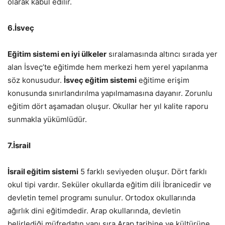
olarak kabul edilir.
6.İsveç
Eğitim sistemi en iyi ülkeler
sıralamasında altıncı sırada yer
alan İsveç’te eğitimde hem merkezi hem yerel yapılanma
söz konusudur.
İsveç eğitim sistemi
eğitime erişim
konusunda sınırlandırılma yapılmamasına dayanır. Zorunlu
eğitim dört aşamadan oluşur. Okullar her yıl kalite raporu
sunmakla yükümlüdür.
7.İsrail
İsrail eğitim sistemi
5 farklı seviyeden oluşur. Dört farklı
okul tipi vardır. Seküler okullarda eğitim dili İbranicedir ve
devletin temel programı sunulur. Ortodox okullarında
ağırlık dini eğitimdedir. Arap okullarında, devletin
belirlediği müfredatın yanı sıra Arap tarihine ve kültürüne