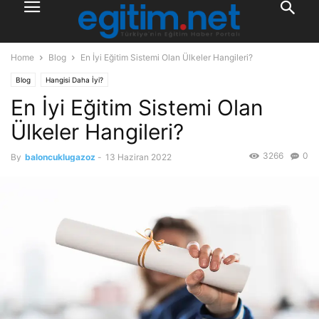
Home
Blog
En İyi Eğitim Sistemi Olan Ülkeler Hangileri?
Blog
Hangisi Daha İyi?
En İyi Eğitim Sistemi Olan
Ülkeler Hangileri?
3266
0
By
baloncuklugazoz
-
13 Haziran 2022