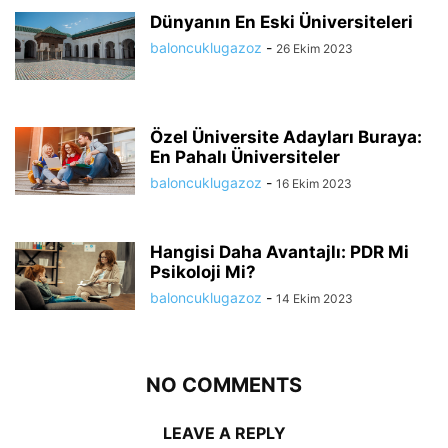
Dünyanın En Eski Üniversiteleri
baloncuklugazoz
-
26 Ekim 2023
Özel Üniversite Adayları Buraya:
En Pahalı Üniversiteler
baloncuklugazoz
-
16 Ekim 2023
Hangisi Daha Avantajlı: PDR Mi
Psikoloji Mi?
baloncuklugazoz
-
14 Ekim 2023
NO COMMENTS
LEAVE A REPLY