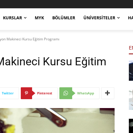
KURSLAR
MYK
BÖLÜMLER
ÜNIVERSITELER
H
iyon Makineci Kursu Eğitim Programı
E
Makineci Kursu Eğitim
Twitter
Pinterest
WhatsApp