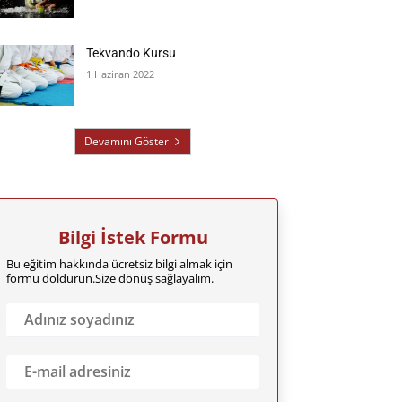
Tekvando Kursu
1 Haziran 2022
Devamını Göster
Bilgi İstek Formu
Bu eğitim hakkında ücretsiz bilgi almak için
formu doldurun.Size dönüş sağlayalım.
A
d
ı
n
E
ı
m
z
a
S