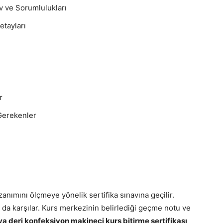
v ve Sorumlulukları
etayları
r
 Gerekenler
anımını ölçmeye yönelik sertifika sınavına geçilir.
ı da karşılar. Kurs merkezinin belirlediği geçme notu ve
ya deri konfeksiyon makineci kurs bitirme sertifikası