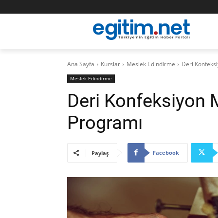
Ana Sayfa
Kurslar
Meslek Edindirme
Deri Konfeks
Meslek Edindirme
Deri Konfeksiyon 
Programı
Facebook
Paylaş