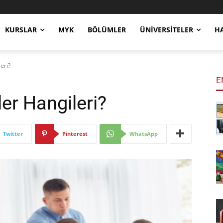
KURSLAR
MYK
BÖLÜMLER
ÜNIVERSITELER
H
eri?
E
er Hangileri?
Twitter
Pinterest
WhatsApp