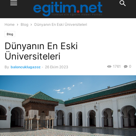
Home
Blog
Dünyanın En Eski Üniversiteleri
Blog
Dünyanın En Eski
Üniversiteleri
1761
0
By
baloncuklugazoz
-
26 Ekim 2023