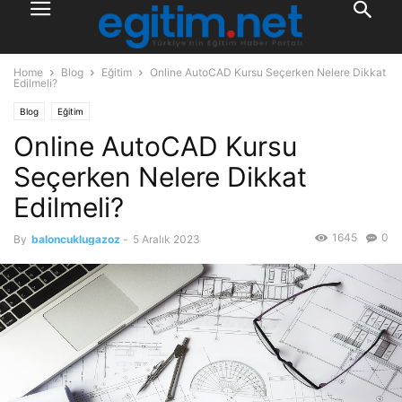
Home
Blog
Eğitim
Online AutoCAD Kursu Seçerken Nelere Dikkat
Edilmeli?
Blog
Eğitim
Online AutoCAD Kursu
Seçerken Nelere Dikkat
Edilmeli?
1645
0
By
baloncuklugazoz
-
5 Aralık 2023