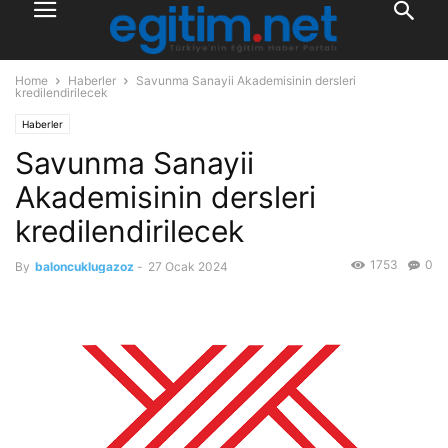
Home
Haberler
Savunma Sanayii Akademisinin dersleri
kredilendirilecek
Haberler
Savunma Sanayii
Akademisinin dersleri
kredilendirilecek
1753
0
By
baloncuklugazoz
-
27 Ocak 2024