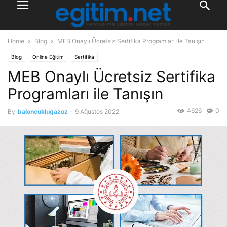
Home
Blog
MEB Onaylı Ücretsiz Sertifika Programları ile Tanışın
Blog
Online Eğitim
Sertifika
MEB Onaylı Ücretsiz Sertifika
Programları ile Tanışın
4626
0
By
baloncuklugazoz
-
9 Ağustos 2022