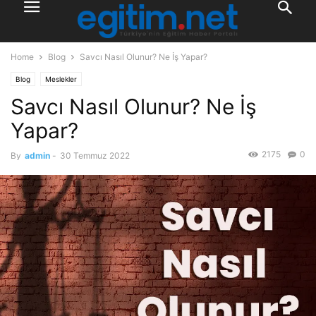
Home
Blog
Savcı Nasıl Olunur? Ne İş Yapar?
Blog
Meslekler
Savcı Nasıl Olunur? Ne İş
Yapar?
2175
0
By
admin
-
30 Temmuz 2022