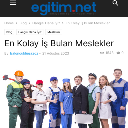
Home
Blog
Hangisi Daha İyi?
En Kolay İş Bulan Meslekler
Blog
Hangisi Daha İyi?
Meslekler
En Kolay İş Bulan Meslekler
1543
0
By
baloncuklugazoz
-
21 Ağustos 2023