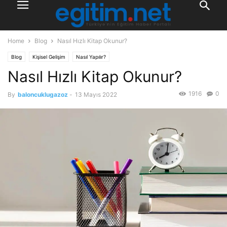
Home
Blog
Nasıl Hızlı Kitap Okunur?
Blog
Kişisel Gelişim
Nasıl Yapılır?
Nasıl Hızlı Kitap Okunur?
1916
0
By
baloncuklugazoz
-
13 Mayıs 2022