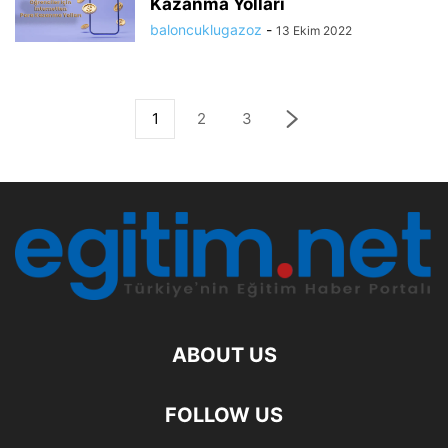
Kazanma Yolları
baloncuklugazoz
-
13 Ekim 2022
1
2
3
ABOUT US
FOLLOW US