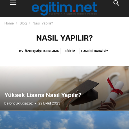
Home
Blog
Nasıl Yapılır?
NASIL YAPILIR?
CV-ÖZGEÇMIŞ HAZIRLAMA
EĞITIM
HANGISI DAHA İYI?
İLETIŞIM YÖNETIMI
İNSAN KAYNAKLARI
İŞ DÜNYASI
KARIYER
KIŞISEL GELIŞIM
KITAP TAVSIYELERI
MESLEKLER
NASIL OLUNUR?
NASIL YAPILIR?
NE İŞ YAPAR?
NEDIR?
ONLINE EĞITIM
PSIKOLOJI
SERTIFIKA
SOSYAL MEDYA
Yüksek Lisans Nasıl Yapılır?
baloncuklugazoz
-
22 Eylül 2023