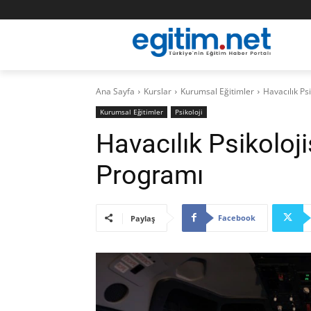
Ana Sayfa
Kurslar
Kurumsal Eğitimler
Havacılık Ps
Kurumsal Eğitimler
Psikoloji
Havacılık Psikoloji
Programı
Facebook
Paylaş