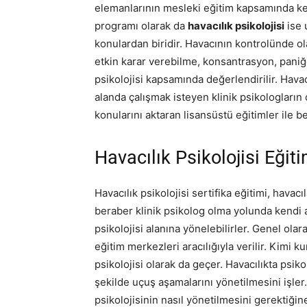
elemanlarının mesleki eğitim kapsamında kend
programı olarak da
havacılık psikolojisi
ise 
konulardan biridir. Havacının kontrolünde ol
etkin karar verebilme, konsantrasyon, paniğ
psikolojisi kapsamında değerlendirilir. Havac
alanda çalışmak isteyen klinik psikologların 
konularını aktaran lisansüstü eğitimler ile 
Havacılık Psikolojisi Eğit
Havacılık psikolojisi sertifika eğitimi, havac
beraber klinik psikolog olma yolunda kendi 
psikolojisi alanına yönelebilirler. Genel olar
eğitim merkezleri aracılığıyla verilir. Kimi 
psikolojisi olarak da geçer. Havacılıkta psiko
şekilde uçuş aşamalarını yönetilmesini işler.
psikolojisinin nasıl yönetilmesini gerektiğin