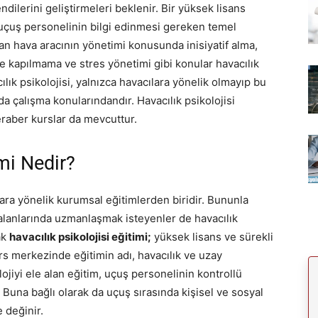
ilerini geliştirmeleri beklenir. Bir yüksek lisans
uçuş personelinin bilgi edinmesi gereken temel
an hava aracının yönetimi konusunda inisiyatif alma,
e kapılmama ve stres yönetimi gibi konular havacılık
ılık psikolojisi, yalnızca havacılara yönelik olmayıp bu
da çalışma konularındandır. Havacılık psikolojisi
beraber kurslar da mevcuttur.
imi Nedir?
ılara yönelik kurumsal eğitimlerden biridir. Bununla
alanlarında uzmanlaşmak isteyenler de havacılık
ak
havacılık psikolojisi eğitimi;
yüksek lisans ve sürekli
kurs merkezinde eğitimin adı, havacılık ve uzay
lojiyi ele alan eğitim, uçuş personelinin kontrollü
 Buna bağlı olarak da uçuş sırasında kişisel ve sosyal
e değinir.