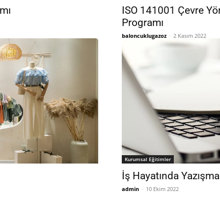
amı
ISO 141001 Çevre Yöne
Programı
baloncuklugazoz
-
2 Kasım 2022
Kurumsal Eğitimler
İş Hayatında Yazışma 
admin
-
10 Ekim 2022