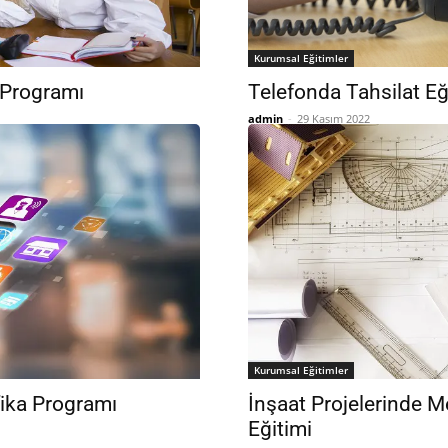
Kurumsal Eğitimler
 Programı
Telefonda Tahsilat Eğ
admin
-
29 Kasım 2022
Kurumsal Eğitimler
fika Programı
İnşaat Projelerinde M
Eğitimi