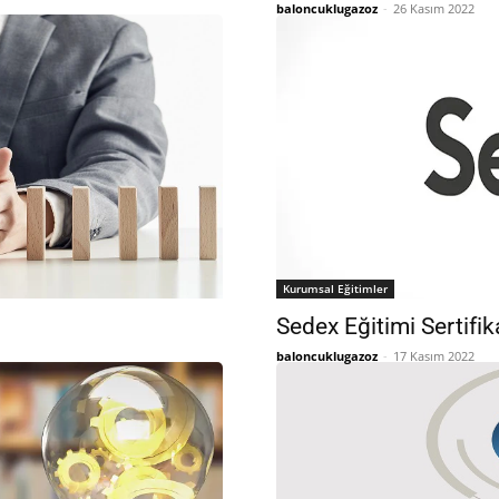
baloncuklugazoz
-
26 Kasım 2022
Kurumsal Eğitimler
Sedex Eğitimi Sertifi
baloncuklugazoz
-
17 Kasım 2022