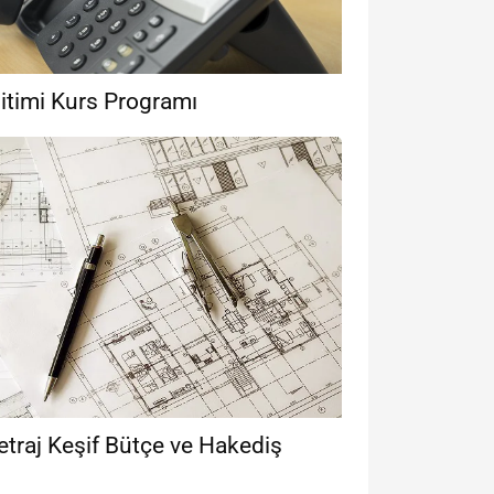
itimi Kurs Programı
etraj Keşif Bütçe ve Hakediş