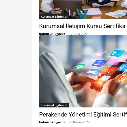
Kurumsal Eğitimler
Kurumsal İletişim Kursu Sertifika
baloncuklugazoz
-
1 Aralık 2022
Kurumsal Eğitimler
Perakende Yönetimi Eğitimi Serti
baloncuklugazoz
-
29 Kasım 2022