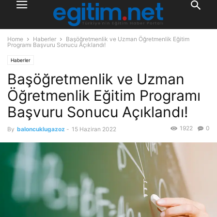
Home
Haberler
Başöğretmenlik ve Uzman Öğretmenlik Eğitim
Programı Başvuru Sonucu Açıklandı!
Haberler
Başöğretmenlik ve Uzman
Öğretmenlik Eğitim Programı
Başvuru Sonucu Açıklandı!
1922
0
By
baloncuklugazoz
-
15 Haziran 2022