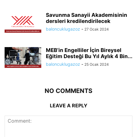
Savunma Sanayii Akademisinin
dersleri kredilendirilecek
baloncuklugazoz
-
27 Ocak 2024
MEB’in Engelliler İçin Bireysel
Eğitim Desteği Bu Yıl Aylık 4 Bin...
baloncuklugazoz
-
25 Ocak 2024
NO COMMENTS
LEAVE A REPLY