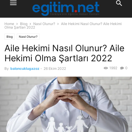
Home
Blog
Nasıl Olunur?
Aile Hekimi Nasıl Olunur? Aile Hekimi
Olma Şartları 2022
Blog
Nasıl Olunur?
Aile Hekimi Nasıl Olunur? Aile
Hekimi Olma Şartları 2022
1992
0
By
baloncuklugazoz
-
26 Ekim 2022