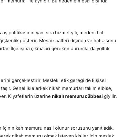
 diğer memurlar ile aynıdır. Bu nedenle mesai dışında
 politikasının yanı sıra hizmet yılı, medeni hal,
işkenlik gösterir. Mesai saatleri dışında ve hafta sonu
rlar. İlçe ışına çıkmaları gereken durumlarda yolluk
rini gerçekleştirir. Mesleki etik gereği de kişisel
taşır. Genellikle erkek nikah memurları takım elbise,
yer. Kıyafetlerin üzerine
nikah memuru cübbesi
giyilir.
 için nikah memuru nasıl olunur sorusunu yanıtladık.
nerek nikah memuru olmak isteyen kişiler için meslek