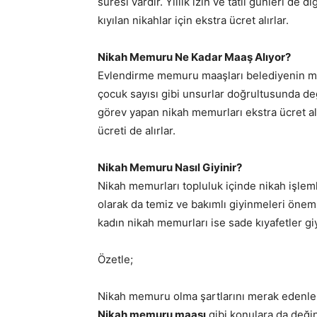
süresi vardır. Yıllık izin ve tatil günleri de
kıyılan nikahlar için ekstra ücret alırlar.
Nikah Memuru Ne Kadar Maaş Alıyor?
Evlendirme memuru maaşları belediyenin maaş
çocuk sayısı gibi unsurlar doğrultusunda değ
görev yapan nikah memurları ekstra ücret alı
ücreti de alırlar.
Nikah Memuru Nasıl Giyinir?
Nikah memurları topluluk içinde nikah işlemle
olarak da temiz ve bakımlı giyinmeleri önem 
kadın nikah memurları ise sade kıyafetler gi
Özetle;
Nikah memuru olma şartlarını merak edenler
Nikah memuru maaşı
gibi konulara da deği