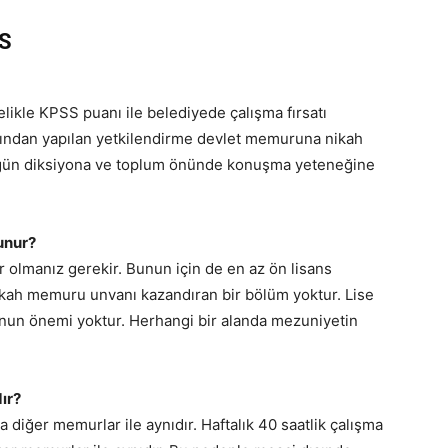
SS
ikle KPSS puanı ile belediyede çalışma fırsatı
afından yapılan yetkilendirme devlet memuruna nikah
üzgün diksiyona ve toplum önünde konuşma yeteneğine
unur?
lmanız gerekir. Bunun için de en az ön lisans
ikah memuru unvanı kazandıran bir bölüm yoktur. Lise
un önemi yoktur. Herhangi bir alanda mezuniyetin
ır?
 diğer memurlar ile aynıdır. Haftalık 40 saatlik çalışma