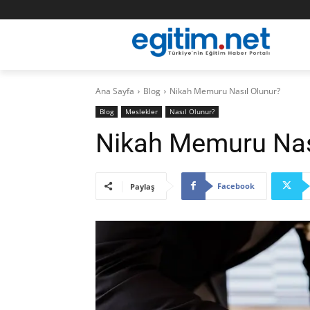
Ana Sayfa
Blog
Nikah Memuru Nasıl Olunur?
Blog
Meslekler
Nasıl Olunur?
Nikah Memuru Nas
Facebook
Paylaş