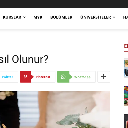
KURSLAR
MYK
BÖLÜMLER
ÜNIVERSITELER
H
E
ıl Olunur?
Twitter
Pinterest
WhatsApp