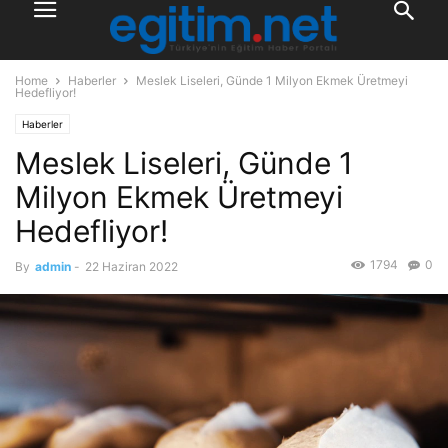
Home
Haberler
Meslek Liseleri, Günde 1 Milyon Ekmek Üretmeyi
Hedefliyor!
Haberler
Meslek Liseleri, Günde 1
Milyon Ekmek Üretmeyi
Hedefliyor!
1794
0
By
admin
-
22 Haziran 2022