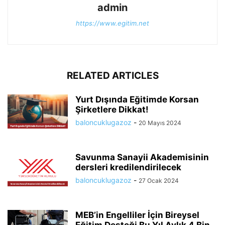
admin
https://www.egitim.net
RELATED ARTICLES
Yurt Dışında Eğitimde Korsan
Şirketlere Dikkat!
baloncuklugazoz
-
20 Mayıs 2024
Savunma Sanayii Akademisinin
dersleri kredilendirilecek
baloncuklugazoz
-
27 Ocak 2024
MEB’in Engelliler İçin Bireysel