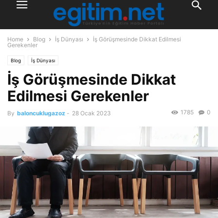
Home
Blog
İş Dünyası
İş Görüşmesinde Dikkat Edilmesi
Gerekenler
Blog
İş Dünyası
İş Görüşmesinde Dikkat
Edilmesi Gerekenler
1785
0
By
baloncuklugazoz
-
28 Ocak 2023