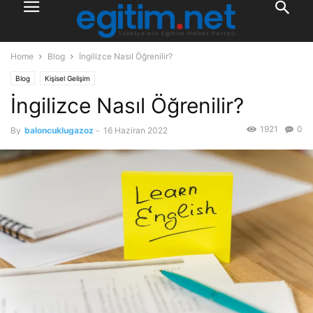
Home
Blog
İngilizce Nasıl Öğrenilir?
Blog
Kişisel Gelişim
İngilizce Nasıl Öğrenilir?
1921
0
By
baloncuklugazoz
-
16 Haziran 2022