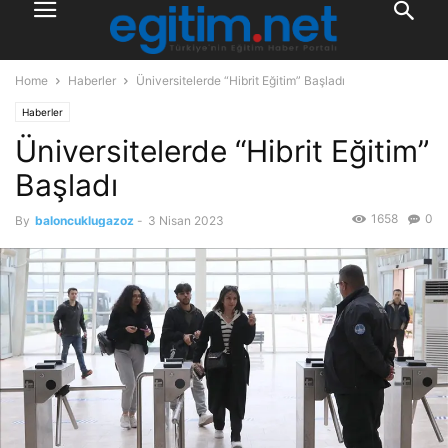
Home
Haberler
Üniversitelerde “Hibrit Eğitim” Başladı
Haberler
Üniversitelerde “Hibrit Eğitim”
Başladı
1658
0
By
baloncuklugazoz
-
3 Nisan 2023