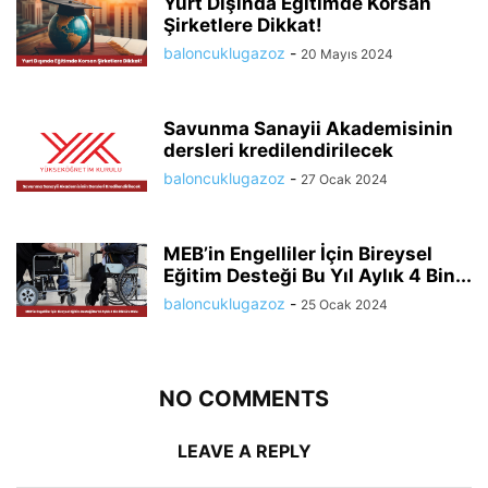
Yurt Dışında Eğitimde Korsan
Şirketlere Dikkat!
baloncuklugazoz
-
20 Mayıs 2024
Savunma Sanayii Akademisinin
dersleri kredilendirilecek
baloncuklugazoz
-
27 Ocak 2024
MEB’in Engelliler İçin Bireysel
Eğitim Desteği Bu Yıl Aylık 4 Bin...
baloncuklugazoz
-
25 Ocak 2024
NO COMMENTS
LEAVE A REPLY