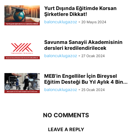
Yurt Dışında Eğitimde Korsan
Şirketlere Dikkat!
baloncuklugazoz
-
20 Mayıs 2024
Savunma Sanayii Akademisinin
dersleri kredilendirilecek
baloncuklugazoz
-
27 Ocak 2024
MEB’in Engelliler İçin Bireysel
Eğitim Desteği Bu Yıl Aylık 4 Bin...
baloncuklugazoz
-
25 Ocak 2024
NO COMMENTS
LEAVE A REPLY