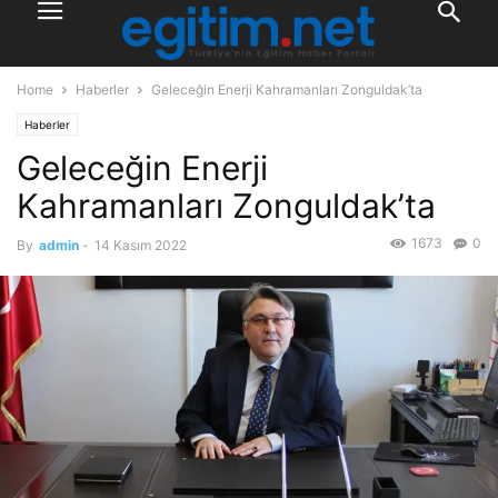
Home
Haberler
Geleceğin Enerji Kahramanları Zonguldak’ta
Haberler
Geleceğin Enerji
Kahramanları Zonguldak’ta
1673
0
By
admin
-
14 Kasım 2022