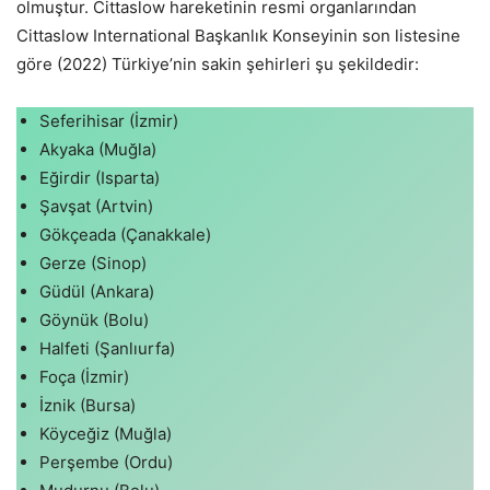
olmuştur. Cittaslow hareketinin resmi organlarından
Cittaslow International Başkanlık Konseyinin son listesine
göre (2022) Türkiye’nin sakin şehirleri şu şekildedir:
Seferihisar (İzmir)
Akyaka (Muğla)
Eğirdir (Isparta)
Şavşat (Artvin)
Gökçeada (Çanakkale)
Gerze (Sinop)
Güdül (Ankara)
Göynük (Bolu)
Halfeti (Şanlıurfa)
Foça (İzmir)
İznik (Bursa)
Köyceğiz (Muğla)
Perşembe (Ordu)