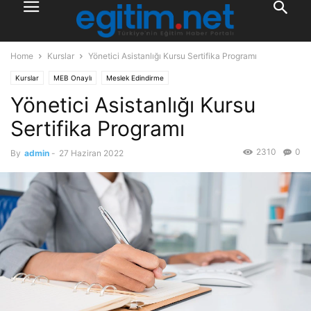
Home
Kurslar
Yönetici Asistanlığı Kursu Sertifika Programı
Kurslar
MEB Onaylı
Meslek Edindirme
Yönetici Asistanlığı Kursu
Sertifika Programı
2310
0
By
admin
-
27 Haziran 2022