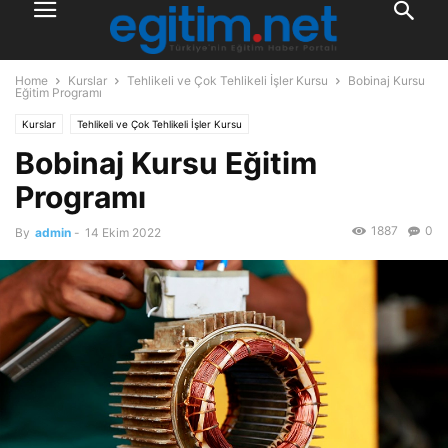
Home
Kurslar
Tehlikeli ve Çok Tehlikeli İşler Kursu
Bobinaj Kursu
Eğitim Programı
Kurslar
Tehlikeli ve Çok Tehlikeli İşler Kursu
Bobinaj Kursu Eğitim
Programı
1887
0
By
admin
-
14 Ekim 2022