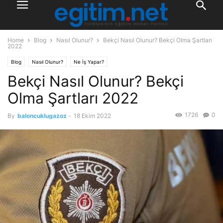
Home
Blog
Nasıl Olunur?
Bekçi Nasıl Olunur? Bekçi Olma Şartları
2022
Blog
Nasıl Olunur?
Ne İş Yapar?
Bekçi Nasıl Olunur? Bekçi
Olma Şartları 2022
1726
0
By
baloncuklugazoz
-
18 Ekim 2022