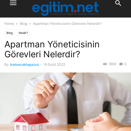
Home
Blog
Apartman Yöneticisinin Görevleri Nelerdir?
Blog
Nedir?
Apartman Yöneticisinin
Görevleri Nelerdir?
1892
0
By
baloncuklugazoz
-
19 Eylül 2022