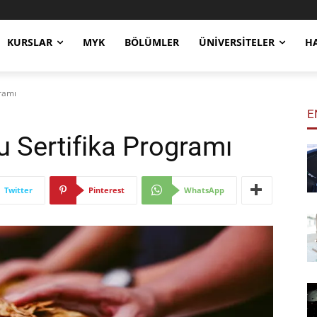
KURSLAR
MYK
BÖLÜMLER
ÜNIVERSITELER
H
gramı
E
u Sertifika Programı
Twitter
Pinterest
WhatsApp