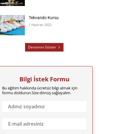
Tekvando Kursu
1 Haziran 2022
Devamını Göster
Bilgi İstek Formu
Bu eğitim hakkında ücretsiz bilgi almak için
formu doldurun.Size dönüş sağlayalım.
A
d
ı
n
E
ı
m
z
a
S