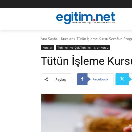
Ana Sayfa
Kurslar
Tütün İşleme Kursu Sertifika Pro
Kurslar
Tehlikeli ve Çok Tehlikeli İşler Kursu
Tütün İşleme Kurs
Facebook
Paylaş