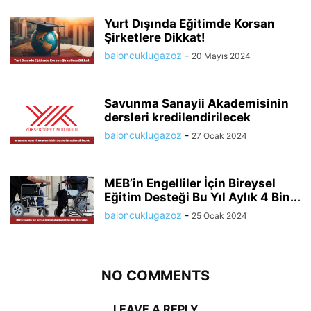
Yurt Dışında Eğitimde Korsan
Şirketlere Dikkat!
baloncuklugazoz
-
20 Mayıs 2024
Savunma Sanayii Akademisinin
dersleri kredilendirilecek
baloncuklugazoz
-
27 Ocak 2024
MEB’in Engelliler İçin Bireysel
Eğitim Desteği Bu Yıl Aylık 4 Bin...
baloncuklugazoz
-
25 Ocak 2024
NO COMMENTS
LEAVE A REPLY