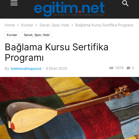
Home
Kurslar
Sanat, Spor, Hobi
Bağlama Kursu Sertifika Programı
Kurslar
Sanat, Spor, Hobi
Bağlama Kursu Sertifika
Programı
1976
0
By
baloncuklugazoz
-
6 Ekim 2022