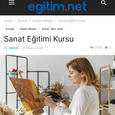
Home
Kurslar
Kişisel Gelişim
Sanat Eğitimi Kursu
Kurslar
Kişisel Gelişim
Sanat, Spor, Hobi
Sanat Eğitimi Kursu
2135
0
By
admin
-
27 Mayıs 2022