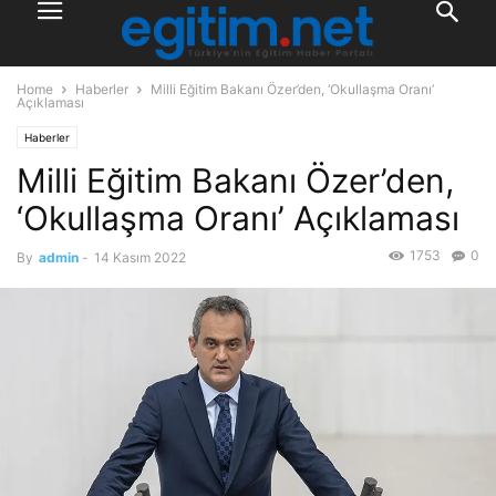
Home
Haberler
Milli Eğitim Bakanı Özer’den, ‘Okullaşma Oranı’
Açıklaması
Haberler
Milli Eğitim Bakanı Özer’den,
‘Okullaşma Oranı’ Açıklaması
1753
0
By
admin
-
14 Kasım 2022