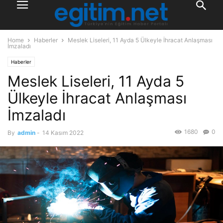
Home
Haberler
Meslek Liseleri, 11 Ayda 5 Ülkeyle İhracat Anlaşması
İmzaladı
Haberler
Meslek Liseleri, 11 Ayda 5
Ülkeyle İhracat Anlaşması
İmzaladı
1680
0
By
admin
-
14 Kasım 2022