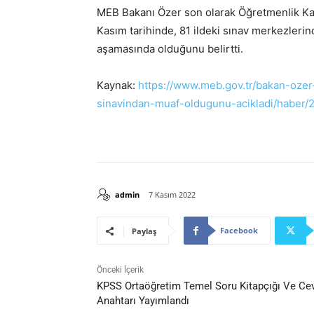
MEB Bakanı Özer son olarak Öğretmenlik Kari
Kasım tarihinde, 81 ildeki sınav merkezlerind
aşamasında olduğunu belirtti.
Kaynak:
https://www.meb.gov.tr/bakan-ozer
sinavindan-muaf-oldugunu-acikladi/haber/
admin
7 Kasım 2022
Facebook
Paylaş
Önceki İçerik
KPSS Ortaöğretim Temel Soru Kitapçığı Ve Ce
Anahtarı Yayımlandı