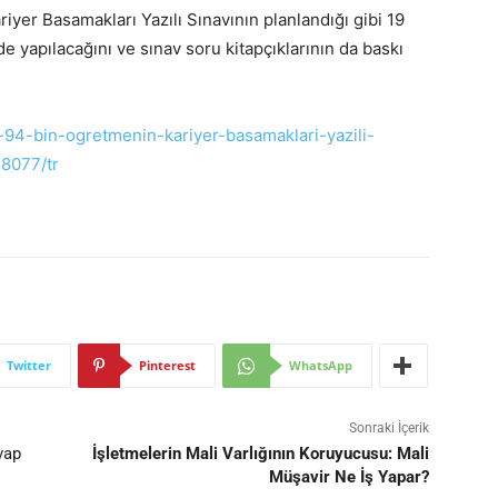
yer Basamakları Yazılı Sınavının planlandığı gibi 19
e yapılacağını ve sınav soru kitapçıklarının da baskı
-94-bin-ogretmenin-kariyer-basamaklari-yazili-
28077/tr
Twitter
Pinterest
WhatsApp
Sonraki İçerik
vap
İşletmelerin Mali Varlığının Koruyucusu: Mali
Müşavir Ne İş Yapar?