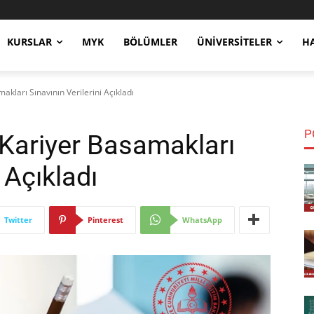
KURSLAR
MYK
BÖLÜMLER
ÜNIVERSITELER
H
kları Sınavının Verilerini Açıkladı
P
Kariyer Basamakları
 Açıkladı
Twitter
Pinterest
WhatsApp