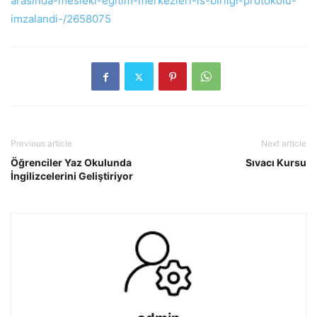
arasinda-mesleki-egitim-merkezleri-is-birligi-protokolu-
imzalandi-/2658075
Previous article
Next article
Öğrenciler Yaz Okulunda
Sıvacı Kursu
İngilizcelerini Geliştiriyor