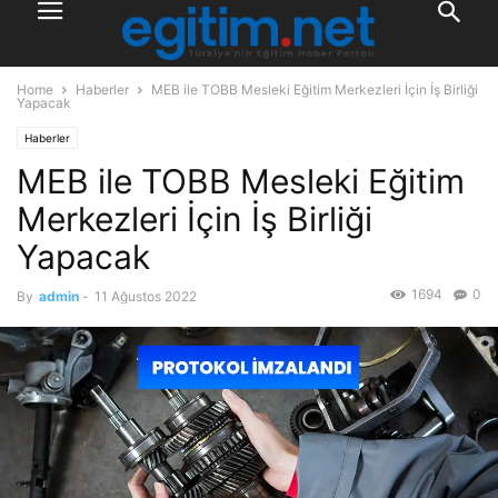
Home
Haberler
MEB ile TOBB Mesleki Eğitim Merkezleri İçin İş Birliği
Yapacak
Haberler
MEB ile TOBB Mesleki Eğitim
Merkezleri İçin İş Birliği
Yapacak
1694
0
By
admin
-
11 Ağustos 2022