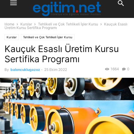
Home
Kurslar
Tehlikeli ve Çok Tehlikeli İşler Kursu
Kauçuk Esaslı
Üretim Kursu Sertifika Programı
Kurslar
Tehlikeli ve Çok Tehlikeli İşler Kursu
Kauçuk Esaslı Üretim Kursu
Sertifika Programı
1664
0
By
baloncuklugazoz
-
25 Ekim 2022