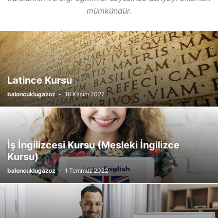
mümkündür.
Latince Kursu
baloncuklugazoz
-
16 Kasım 2022
İş İngilizcesi Kursu (Mesleki İngilizce
Kursu)
baloncuklugazoz
-
1 Temmuz 2022