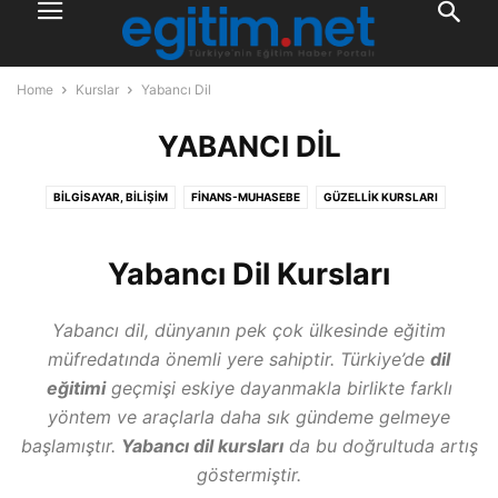
Home
Kurslar
Yabancı Dil
YABANCI DIL
BILGISAYAR, BILIŞIM
FINANS-MUHASEBE
GÜZELLIK KURSLARI
KIŞISEL GELIŞIM
KURUMSAL EĞITIMLER
MEB ONAYLI
MESLEK EDINDIRME
PAZARLAMA, GIRIŞIMCILIK
PSIKOLOJI
Yabancı Dil Kursları
SAĞLIK KURSLARI
SANAT, SPOR, HOBI
SINAVA HAZIRLIK KURSLARI
TEHLIKELI VE ÇOK TEHLIKELI İŞLER KURSU
YABANCI DIL
Yabancı dil, dünyanın pek çok ülkesinde eğitim
müfredatında önemli yere sahiptir. Türkiye’de
dil
eğitimi
geçmişi eskiye dayanmakla birlikte farklı
yöntem ve araçlarla daha sık gündeme gelmeye
başlamıştır.
Yabancı dil kursları
da bu doğrultuda artış
göstermiştir.