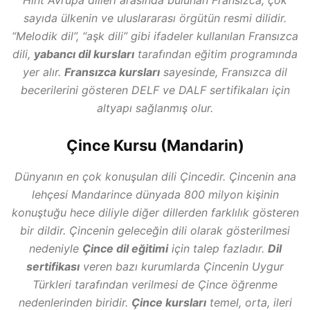
Hint Avrupa dilleri arasında bulunan Fransızca, çok
sayıda ülkenin ve uluslararası örgütün resmi dilidir.
“Melodik dil”, “aşk dili” gibi ifadeler kullanılan Fransızca
dili,
yabancı dil kursları
tarafından eğitim programında
yer alır.
Fransızca kursları
sayesinde, Fransızca dil
becerilerini gösteren DELF ve DALF sertifikaları için
altyapı sağlanmış olur.
Çince Kursu (Mandarin)
Dünyanın en çok konuşulan dili Çincedir. Çincenin ana
lehçesi Mandarince dünyada 800 milyon kişinin
konuştuğu hece diliyle diğer dillerden farklılık gösteren
bir dildir. Çincenin geleceğin dili olarak gösterilmesi
nedeniyle
Çince dil eğitimi
için talep fazladır.
Dil
sertifikası
veren bazı kurumlarda Çincenin Uygur
Türkleri tarafından verilmesi de Çince öğrenme
nedenlerinden biridir.
Çince kursları
temel, orta, ileri