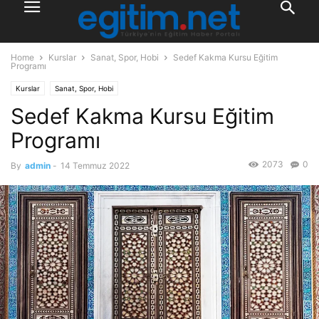
Home
Kurslar
Sanat, Spor, Hobi
Sedef Kakma Kursu Eğitim
Programı
Kurslar
Sanat, Spor, Hobi
Sedef Kakma Kursu Eğitim
Programı
2073
0
By
admin
-
14 Temmuz 2022