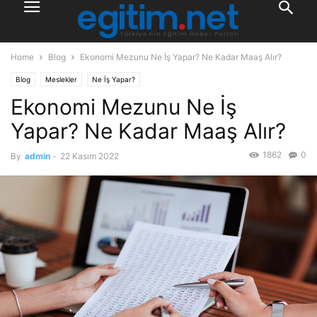
Home
Blog
Ekonomi Mezunu Ne İş Yapar? Ne Kadar Maaş Alır?
Blog
Meslekler
Ne İş Yapar?
Ekonomi Mezunu Ne İş
Yapar? Ne Kadar Maaş Alır?
1862
0
By
admin
-
22 Kasım 2022