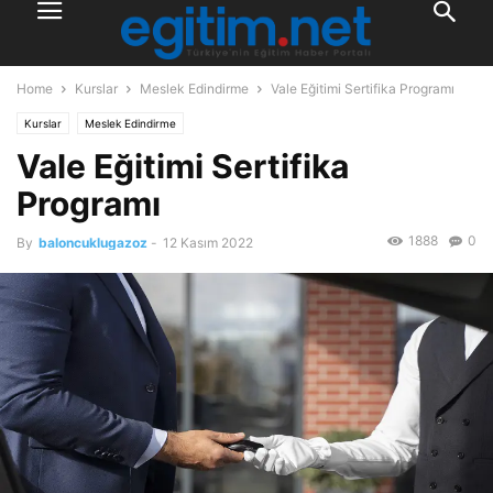
Home
Kurslar
Meslek Edindirme
Vale Eğitimi Sertifika Programı
Kurslar
Meslek Edindirme
Vale Eğitimi Sertifika
Programı
1888
0
By
baloncuklugazoz
-
12 Kasım 2022