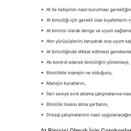
At ile iletişimin nasıl kurulması gerektiğin
At biniciliği için gerekli olan kıyafetler
At binicisi olarak denge ve uyum sağlama
Atın yürüyüşlerini tanıyarak ona uyum sa
At biniciliğinde dikkat edilmesi gerekenle
Atı kontrol ederek biniciliğini yönetmeyi,
Binicilikte manejin ne olduğunu,
Manejin kurallarını,
İleri seviye sırık atlama çalışmalarına nas
Binicilik lisansı alma şartlarını,
Dresaj çalışmalarının nasıl uygulanacağın
At Binicisi Olmak İçin Gerekenle