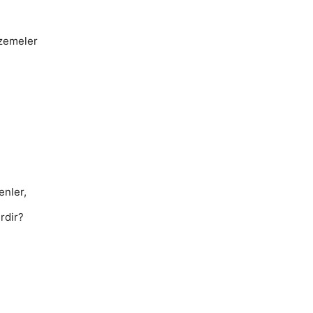
alzemeler
enler,
rdir?