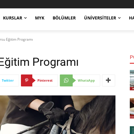
KURSLAR
MYK
BÖLÜMLER
ÜNIVERSITELER
H
Kursu Eğitim Programı
P
u Eğitim Programı
Twitter
Pinterest
WhatsApp