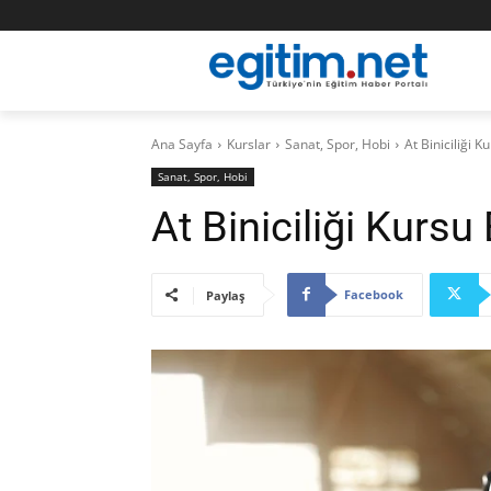
Ana Sayfa
Kurslar
Sanat, Spor, Hobi
At Biniciliği 
Sanat, Spor, Hobi
At Biniciliği Kurs
Facebook
Paylaş