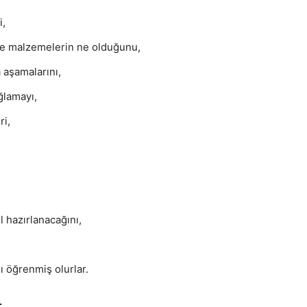
i,
in ve malzemelerin ne olduğunu,
 aşamalarını,
ğlamayı,
ri,
ıl hazırlanacağını,
ı öğrenmiş olurlar.
r