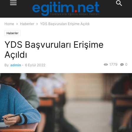
Home
Haberler
YDS Başvuruları Erişime Açıldı
Haberler
YDS Başvuruları Erişime
Açıldı
1779
0
By
admin
-
6 Eylül 2022