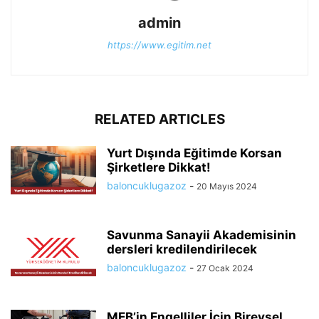
admin
https://www.egitim.net
RELATED ARTICLES
Yurt Dışında Eğitimde Korsan
Şirketlere Dikkat!
baloncuklugazoz
-
20 Mayıs 2024
Savunma Sanayii Akademisinin
dersleri kredilendirilecek
baloncuklugazoz
-
27 Ocak 2024
MEB’in Engelliler İçin Bireysel