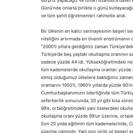
sürpriz yapacağız ve onları İstanbul’a davet 
Günü’nde onlarla birlikte o günü kutlayacağı
ve tüm şehit öğretmenleri rahmetle andı.
Bir ülkenin en kalıcı sermayesinin beşeri 
niteliğini artırmada en önemli enstrümanın 
“2000’li yıllara geldiğimiz zaman Türkiye’deki
Türkiye’de beş yaştaki okullaşma oranının s
sadece yüzde 44 idi. Yükseköğretimdeki net 
tüm kademelerde okullaşma oranları yüzde 50
etmiş olduğumuz ülkelere baktığımız zaman 
oranlarını 1950’li, 1960’lı yıllarda yüzde 90’
Cumhurbaşkanımızın liderliğinde tüm Türkiye’
seferberlik sonucunda, 20 yıl gibi kısa sür
98’e, ortaöğretimdeki yani liselerdeki okull
okullaşma oranı yüzde 99’un üzerine, ortaok
Son 20 yılda eğitimin tüm kademelerinde, Cu
üzerine çıkmıştır. Yani son yirmi yıl beşeri 