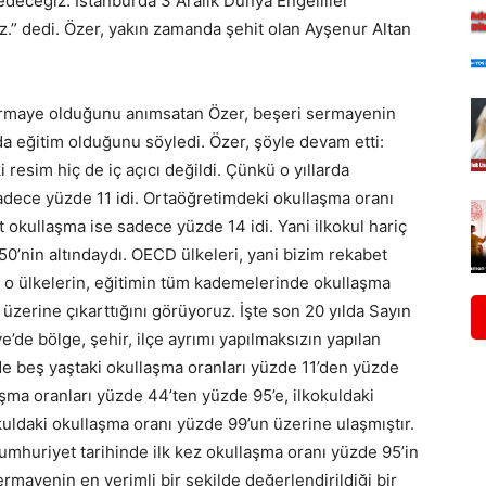
edeceğiz. İstanbul’da 3 Aralık Dünya Engelliler
z.” dedi. Özer, yakın zamanda şehit olan Ayşenur Altan
sermaye olduğunu anımsatan Özer, beşeri sermayenin
da eğitim olduğunu söyledi. Özer, şöyle devam etti:
 resim hiç de iç açıcı değildi. Çünkü o yıllarda
adece yüzde 11 idi. Ortaöğretimdeki okullaşma oranı
okullaşma ise sadece yüzde 14 idi. Yani ilkokul hariç
’nin altındaydı. OECD ülkeleri, yani bizim rekabet
o ülkelerin, eğitimin tüm kademelerinde okullaşma
ın üzerine çıkarttığını görüyoruz. İşte son 20 yılda Sayın
de bölge, şehir, ilçe ayrımı yapılmaksızın yapılan
ede beş yaştaki okullaşma oranları yüzde 11’den yüzde
aşma oranları yüzde 44’ten yüzde 95’e, ilkokuldaki
uldaki okullaşma oranı yüzde 99’un üzerine ulaşmıştır.
mhuriyet tarihinde ilk kez okullaşma oranı yüzde 95’in
sermayenin en verimli bir şekilde değerlendirildiği bir