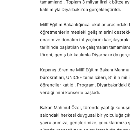
tamamlandı. Toplam 3 milyar liralık bütçe a
katılımıyla Diyarbakır’da gerçekleştirildi.
Millî Eğitim Bakanlığınca, okullar arasındaki f
öğretmenlerin mesleki gelişimlerini destekl
onarım ve donatım ihtiyaçlarını karşılayarak 
tarihinde başlatılan ve çalışmaları tamamla
töreni, geniş bir katılımla Diyarbakır’da gerçe
Kapanış törenine Millî Eğitim Bakanı Mahmut 
bürokratları, UNICEF temsilcileri, 81 ilin mil
öğrenciler katıldı. Program, Diyarbakır’daki
verdiği mini konserle başladı.
Bakan Mahmut Özer, törende yaptığı konuşm
salondaki herkesi duygusal bir yolculuğa çık
yavrularımıza, gençlerimize, çocuklarımıza ş