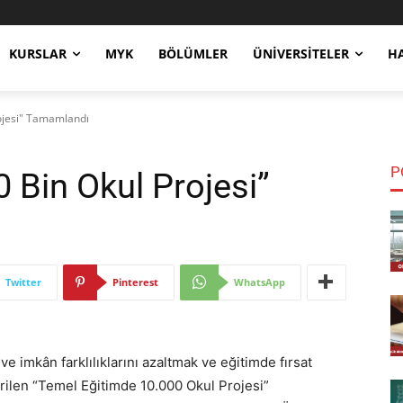
KURSLAR
MYK
BÖLÜMLER
ÜNIVERSITELER
H
ojesi" Tamamlandı
P
 Bin Okul Projesi”
Twitter
Pinterest
WhatsApp
 ve imkân farklılıklarını azaltmak ve eğitimde fırsat
irilen “Temel Eğitimde 10.000 Okul Projesi”