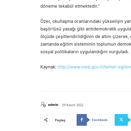
döneme tekabül etmektedir.”
Özer, okullaşma oranlarındaki yükselişin yanı
başörtüsü yasağı gibi antidemokratik uygulam
ölçüde çeşitlendirildiğinin de altını çizerek
zamanda eğitim sisteminin toplumun demokrat
sosyal politikaların uygulandığını vurguladı.
Kaynak:
http://www.meb.gov.tr/temel-egiti
admin
29 Kasım 2022
Facebook
Paylaş