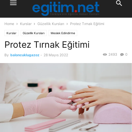
Home
Kurslar
Güzellik Kursları
Protez Tırnak Eğitimi
Kurslar
Güzellik Kursları
Meslek Edindirme
Protez Tırnak Eğitimi
2493
0
By
baloncuklugazoz
-
28 Mayıs 2022