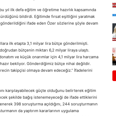
 yıl ilk defa eğitim ve öğretime hazırlık kapsamında
ürdüğünü bildirdi. Eğitimde fırsat eşitliğini yaratmak
 gönderildiğini ifade eden Özer sözlerine şöyle devam
llara ilk etapta 3,1 milyar lira bütçe gönderilmişti.
doğrudan bütçenin miktarı 6,2 milyar liraya ulaştı.
 donatım ve küçük onarımlar için 4,1 milyar lira harcama
 hazır bekliyor. Gönderdiğimiz bütçe nihai değildir.
recin takipçisi olmaya devam edeceğiz.” İfadelerini
rını karşılayabilecek güçte olduğunu belirterek eğitim
irecek şekilde bağış istenemeyeceği de ifade ettiklerini
inlenerek 398 soruşturma açıldığını, 244 soruşturmanın
şturmanın da yaptırım kararlarının uygulama