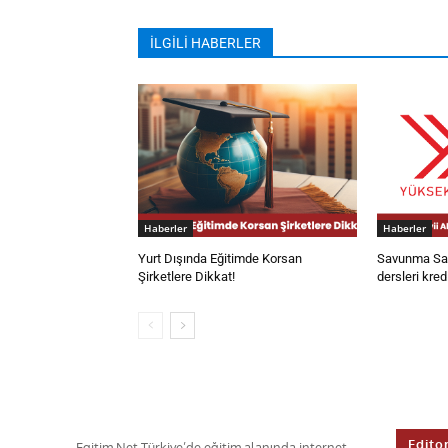
İLGİLİ HABERLER
Haberler
Haberler
Yurt Dışında Eğitimde Korsan
Savunma San
Şirketlere Dikkat!
dersleri kred
Edito
Egitim.Net,Türkiye’de eğitim alanında internet