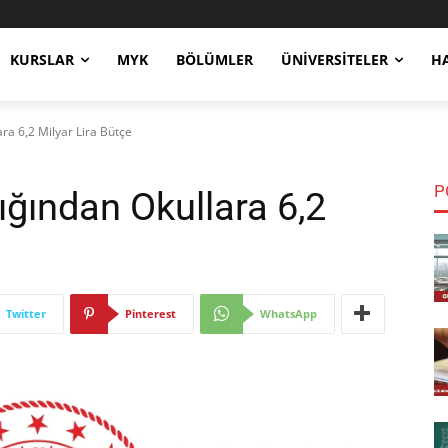
KURSLAR
MYK
BÖLÜMLER
ÜNIVERSITELER
H
ara 6,2 Milyar Lira Bütçe
P
ığından Okullara 6,2
Twitter
Pinterest
WhatsApp