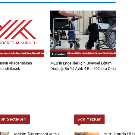
Haberler
ayii Akademisinin
MEB’in Engelliler İçin Bireysel Eğitim
ilendirilecek
Desteği Bu Yıl Aylık 4 Bin 692 Lira Oldu
rün Seçtikleri
Son Yazılar
Mekân Süslemecisi Kursu
Yurt Dışında Eği