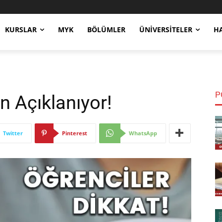
KURSLAR
MYK
BÖLÜMLER
ÜNIVERSITELER
H
P
n Açıklanıyor!
Twitter
Pinterest
WhatsApp