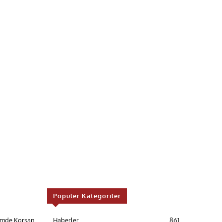
Popüler Kategoriler
timde Korsan
Haberler
861