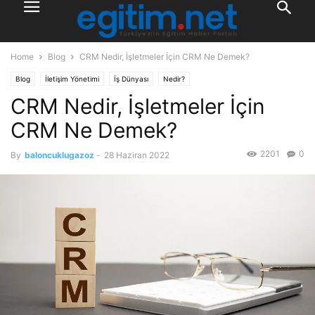
Home
Blog
CRM Nedir, İşletmeler İçin CRM Ne Demek?
Blog
İletişim Yönetimi
İş Dünyası
Nedir?
CRM Nedir, İşletmeler İçin
CRM Ne Demek?
2201
0
By
baloncuklugazoz
-
28 Haziran 2022