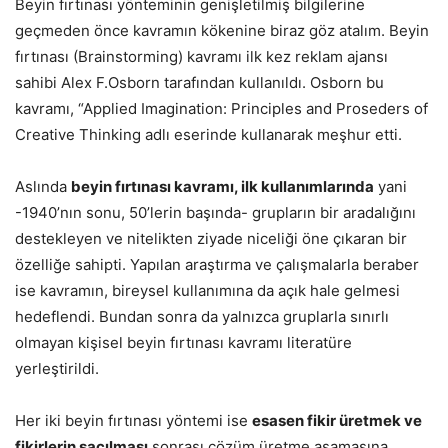
Beyin fırtınası yönteminin genişletilmiş bilgilerine
geçmeden önce kavramın kökenine biraz göz atalım. Beyin
fırtınası (Brainstorming) kavramı ilk kez reklam ajansı
sahibi Alex F.Osborn tarafından kullanıldı. Osborn bu
kavramı, “Applied Imagination: Principles and Proseders of
Creative Thinking adlı eserinde kullanarak meşhur etti.
Aslında
beyin fırtınası kavramı, ilk kullanımlarında
yani
-1940’nın sonu, 50’lerin başında- grupların bir aradalığını
destekleyen ve nitelikten ziyade niceliği öne çıkaran bir
özelliğe sahipti. Yapılan araştırma ve çalışmalarla beraber
ise kavramın, bireysel kullanımına da açık hale gelmesi
hedeflendi. Bundan sonra da yalnızca gruplarla sınırlı
olmayan kişisel beyin fırtınası kavramı literatüre
yerleştirildi.
Her iki beyin fırtınası yöntemi ise
esasen fikir üretmek ve
fikirlerin saçılması
sonrası çözüm üretme aşamasına