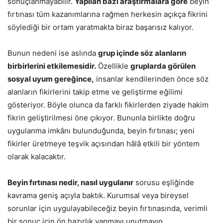
sonuçlanmayabilir.
Yapılan bazı araştırmalara göre
beyin
fırtınası tüm kazanımlarına rağmen herkesin açıkça fikrini
söylediği bir ortam yaratmakta biraz başarısız kalıyor.
Bunun nedeni ise aslında
grup içinde söz alanların
birbirlerini etkilemesidir.
Özellikle
gruplarda görülen
sosyal uyum gereğince,
insanlar kendilerinden önce söz
alanların fikirlerini takip etme ve geliştirme eğilimi
gösteriyor. Böyle olunca da farklı fikirlerden ziyade hakim
fikrin geliştirilmesi öne çıkıyor. Bununla birlikte doğru
uygulanma imkânı bulunduğunda, beyin fırtınası; yeni
fikirler üretmeye teşvik açısından hâlâ etkili bir yöntem
olarak kalacaktır.
Beyin fırtınası nedir, nasıl uygulanır
sorusu eşliğinde
kavrama geniş açıyla baktık. Kurumsal veya bireysel
sorunlar için uygulayabileceğiz beyin fırtınasında, verimli
bir sonuç için ön hazırlık yapmayı unutmayın.