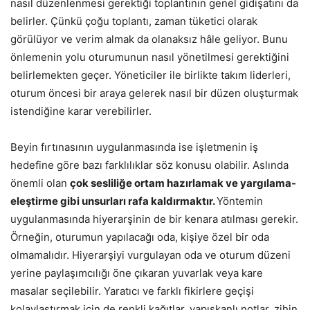
nasıl düzenlenmesi gerektiği toplantının genel gidişatını da
belirler. Çünkü çoğu toplantı, zaman tüketici olarak
görülüyor ve verim almak da olanaksız hâle geliyor. Bunu
önlemenin yolu oturumunun nasıl yönetilmesi gerektiğini
belirlemekten geçer. Yöneticiler ile birlikte takım liderleri,
oturum öncesi bir araya gelerek nasıl bir düzen oluşturmak
istendiğine karar verebilirler.
Beyin fırtınasının uygulanmasında ise işletmenin iş
hedefine göre bazı farklılıklar söz konusu olabilir. Aslında
önemli olan
çok sesliliğe ortam hazırlamak ve yargılama-
eleştirme gibi unsurları rafa kaldırmaktır.
Yöntemin
uygulanmasında hiyerarşinin de bir kenara atılması gerekir.
Örneğin, oturumun yapılacağı oda, kişiye özel bir oda
olmamalıdır. Hiyerarşiyi vurgulayan oda ve oturum düzeni
yerine paylaşımcılığı öne çıkaran yuvarlak veya kare
masalar seçilebilir. Yaratıcı ve farklı fikirlere geçişi
kolaylaştırmak için de renkli kağıtlar, yapışkanlı notlar, zihin